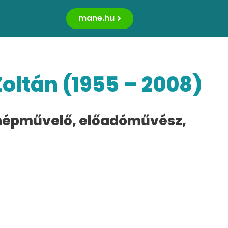
mane.hu
oltán (1955 – 2008)
 népművelő, előadóművész,