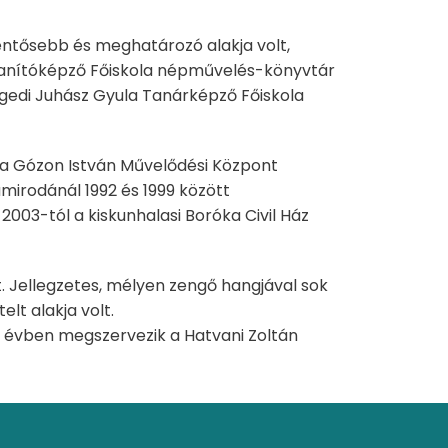
entősebb és meghatározó alakja volt,
 Tanítóképző Főiskola népművelés-könyvtár
egedi Juhász Gyula Tanárképző Főiskola
l a Gózon István Művelődési Központ
mirodánál 1992 és 1999 között
003-tól a kiskunhalasi Boróka Civil Ház
. Jellegzetes, mélyen zengő hangjával sok
t alakja volt.
n évben megszervezik a Hatvani Zoltán