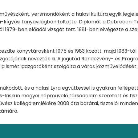
művészként, versmondóként a halasi kultúra egyik legjel
i-kígyósi tanyavilágban töltötte. Diplomát a Debreceni
l 1979-ben előadói vizsgát tett. 1981-ben elvégezte a sz
 kezdte könyvtárosként 1975 és 1983 között, majd 1983-tó
azgatójának nevezték ki. A jogutód Rendezvény- és Progra
g ismét igazgatóként szolgálta a város közművelődését. 2
ödött, és a halasi Lyra együttessel is gyakran fellépett
Kiskun megyei népművelő társadalom szeretett és tisztel
űvész kolléga emlékére 2008 óta barátai, tisztelői minde
számára.