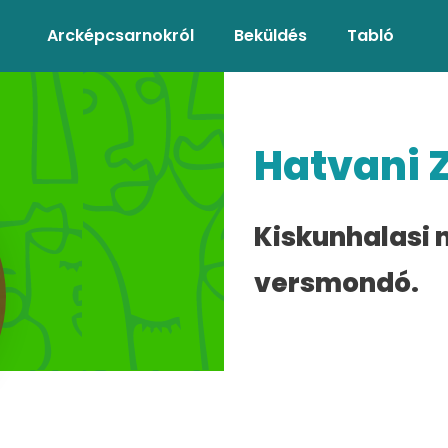
Arcképcsarnokról
Beküldés
Tabló
Hatvani Z
Kiskunhalasi
versmondó.