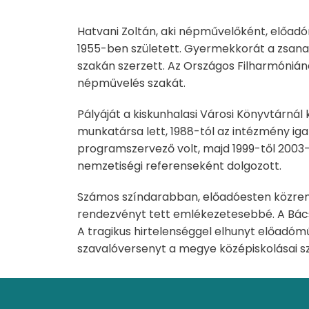
Hatvani Zoltán, aki népművelőként, előadó
1955-ben született. Gyermekkorát a zsana
szakán szerzett. Az Országos Filharmóniáná
népművelés szakát.
Pályáját a kiskunhalasi Városi Könyvtárnál
munkatársa lett, 1988-tól az intézmény ig
programszervező volt, majd 1999-től 2003-i
nemzetiségi referenseként dolgozott.
Számos színdarabban, előadóesten közreműk
rendezvényt tett emlékezetesebbé. A Bács-
A tragikus hirtelenséggel elhunyt előadóm
szavalóversenyt a megye középiskolásai 