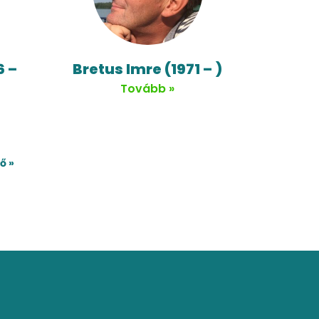
6 –
Bretus Imre (1971 – )
Tovább »
ő »