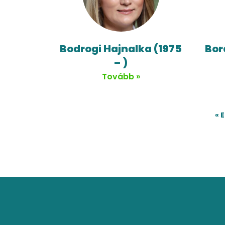
Bodrogi Hajnalka (1975
Bor
– )
Tovább »
« 