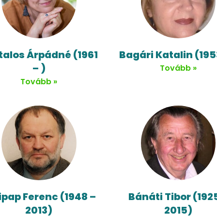
talos Árpádné (1961
Bagári Katalin (195
– )
Tovább »
Tovább »
ipap Ferenc (1948 –
Bánáti Tibor (192
2013)
2015)