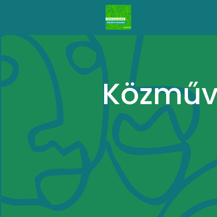
Közműv