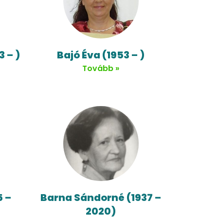
3 – )
Bajó Éva (1953 – )
Tovább »
5 –
Barna Sándorné (1937 –
2020)