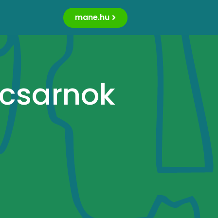
mane.hu
csarnok