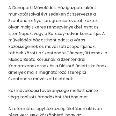
A Dunaparti Művelődési Ház igazgatójaként
munkatársaival évtizedeken át szervezte a
Szentendrei Nyár programsorozatát, köztük
olyan máig sikeres rendezvényekkel, mint az
Ister Napok, vagy a Barcsay-udvar koncertjei. A
művelődési ház otthont adott a város
közösségeinek és művészeti csoportjainak,
többek között a Szentendre Táncegyüttesnek, a
Musica Beata Kórusnak, a Szentendrei
Kamarazenekarnak és a Diótörő Balettiskolának,
amelyek ma is meghatározó szereplői
Szentendre művészeti életének.
Közművelődési tevékenysége mellett szinte
végig tanított óraadóként történelmet.
A református egyházközség életében aktívan
részt vett. Neki köszönhető, hogy az