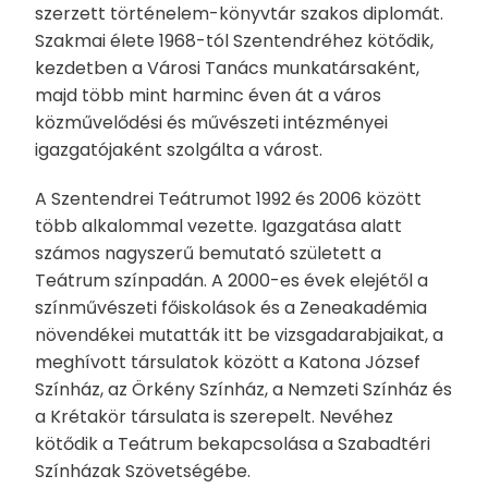
szerzett történelem-könyvtár szakos diplomát.
Szakmai élete 1968-tól Szentendréhez kötődik,
kezdetben a Városi Tanács munkatársaként,
majd több mint harminc éven át a város
közművelődési és művészeti intézményei
igazgatójaként szolgálta a várost.
A Szentendrei Teátrumot 1992 és 2006 között
több alkalommal vezette. Igazgatása alatt
számos nagyszerű bemutató született a
Teátrum színpadán. A 2000-es évek elejétől a
színművészeti főiskolások és a Zeneakadémia
növendékei mutatták itt be vizsgadarabjaikat, a
meghívott társulatok között a Katona József
Színház, az Örkény Színház, a Nemzeti Színház és
a Krétakör társulata is szerepelt. Nevéhez
kötődik a Teátrum bekapcsolása a Szabadtéri
Színházak Szövetségébe.