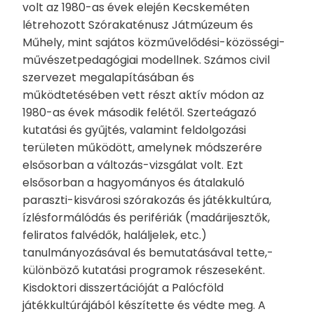
volt az 1980-as évek elején Kecskeméten
létrehozott Szórakaténusz Játmúzeum és
Műhely, mint sajátos közművelődési-közösségi-
művészetpedagógiai modellnek. Számos civil
szervezet megalapításában és
működtetésében vett részt aktív módon az
1980-as évek második felétől. Szerteágazó
kutatási és gyűjtés, valamint feldolgozási
területen működött, amelynek módszerére
elsősorban a változás-vizsgálat volt. Ezt
elsősorban a hagyományos és átalakuló
paraszti-kisvárosi szórakozás és játékkultúra,
ízlésformálódás és perifériák (madárijesztők,
feliratos falvédők, haláljelek, etc.)
tanulmányozásával és bemutatásával tette,-
különböző kutatási programok részeseként.
Kisdoktori disszertációját a Palócföld
játékkultúrájából készítette és védte meg. A