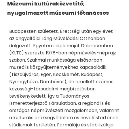
Múzeumi kultúraközvetítő;
nyugalmazott múzeumi főtanácsos
Budapesten született. Érettségi után egy évet
az angyalföldi Láng Művelődési Otthonban
dolgozott. Egyetemi diplomáját Debrecenben
(KLTE) szerezte 1978-ban népművelés-néprajz
szakon. Szakmai munkássága elsősorban
muzeális közgyűjteményekhez kapcsolódik
(Tiszaújváros, Eger, Kecskemét, Budapest,
Nyíregyháza, Dombóvár), de emellett számos
közösségi-társadalmi megbízatásban
tevékenykedett. Így a Tudományos
Ismeretterjesztő Társulatban, a regionális és
országos népművészeti mozgalomban, valamint
a kulturális örökségvédelem és neveléstörténeti
stúdiumok területén. Formálója és stabilizálója