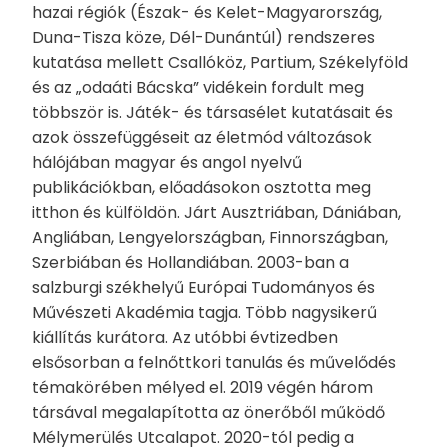
hazai régiók (Észak- és Kelet-Magyarország,
Duna-Tisza köze, Dél-Dunántúl) rendszeres
kutatása mellett Csallóköz, Partium, Székelyföld
és az „odaáti Bácska” vidékein fordult meg
többször is. Játék- és társasélet kutatásait és
azok összefüggéseit az életmód változások
hálójában magyar és angol nyelvű
publikációkban, előadásokon osztotta meg
itthon és külföldön. Járt Ausztriában, Dániában,
Angliában, Lengyelországban, Finnországban,
Szerbiában és Hollandiában. 2003-ban a
salzburgi székhelyű Európai Tudományos és
Művészeti Akadémia tagja. Több nagysikerű
kiállítás kurátora. Az utóbbi évtizedben
elsősorban a felnőttkori tanulás és művelődés
témakörében mélyed el. 2019 végén három
társával megalapította az önerőből működő
Mélymerülés Utcalapot. 2020-tól pedig a