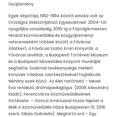
Gyűjtemény.
Egyik alapítója, 1992-1994 között elnöke volt az
Országos Diákszínjátszó Egyesületnek. 2004-től
nyugdíjba vonulásáig, 2018-ig a Főpolgármesteri
Hivatal közművelődési és közgyűjteményi
referenseként többek között a Fővárosi
Állatkert, a Fővárosi Szabó Ervin Könyvtár, a
Fővárosi Levéltár, a Budapesti Történeti Múzeum
és a Budapesti Művelődési Központ munkáját
segítette. Szakmai tevékenysége mellett
könyvek írásával, szerkesztésével foglalkozik.
Néhány ezek közül: Az élet tanítható – Mezei
Éva rendező, drámapedagógus (2006 Alexandra
Kiadó), Ferencváros közművelődésének
története – Gönczi Ambrussal közös fejezet a
BMK A közművelődés házai Budapesten 10. 2016
szerk. Slézia Gabriella) Megtartó erő – Egy