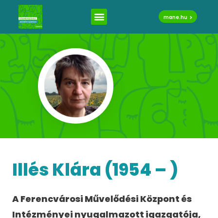
mane.hu
Illés Klára (1954 – )
A Ferencvárosi Művelődési Központ és
Intézményei nyugalmazott igazgatója,