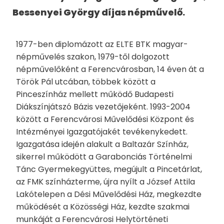
Bessenyei György díjas népművelő.
1977-ben diplomázott az ELTE BTK magyar-
népművelés szakon, 1979-től dolgozott
népművelőként a Ferencvárosban, 14 éven át a
Török Pál utcában, többek között a
Pinceszínház mellett működő Budapesti
Diákszínjátszó Bázis vezetőjeként. 1993-2004
között a Ferencvárosi Művelődési Központ és
Intézményei Igazgatójakét tevékenykedett.
Igazgatása idején alakult a Baltazár Színház,
sikerrel működött a Garabonciás Történelmi
Tánc Gyermekegyüttes, megújult a Pincetárlat,
az FMK színházterme, újra nyílt a József Attila
Lakótelepen a Dési Művelődési Ház, megkezdte
működését a Közösségi Ház, kezdte szakmai
munkáját a Ferencvárosi Helytörténeti