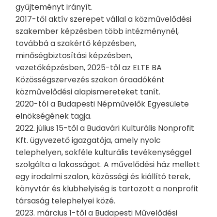
gyűjteményt irányít.
2017-től aktív szerepet vállal a közművelődési
szakember képzésben több intézménynél,
továbbá a szakértő képzésben,
minőségbiztosítási képzésben,
vezetőképzésben, 2025-től az ELTE BA
Közösségszervezés szakon óraadóként
közművelődési alapismereteket tanít.
2020-tól a Budapesti Népművelők Egyesülete
elnökségének tagja.
2022. július 15-től a Budavári Kulturális Nonprofit
Kft. ügyvezető igazgatója, amely nyolc
telephelyen, sokféle kulturális tevékenységgel
szolgálta a lakosságot. A művelődési ház mellett
egy irodalmi szalon, közösségi és kiállító terek,
könyvtár és klubhelyiség is tartozott a nonprofit
társaság telephelyei közé.
2023. március 1-től a Budapesti Művelődési