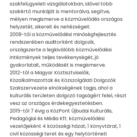
szakfelügyeleti vizsgálatokban, idővel több
szakértő munkáját is mentorálva, segítve,
mélyen megismerve a közművelődés országos
helyzetét, sikereit és nehézségeit.
2009-től a közművelődési minőségfejlesztés
rendszerében auditorként dolgozik,
országszerte a legkiválóbb közművelődési
intézmények teljes tevékenységét, jó
gyakorlatait, működését is megismerve.
2012-től a Magyar Köztisztviselők,
Közalkalmazottak és Közszolgálati Dolgozók
Szakszervezete elnökségének tagja, ahol a
kulturális területen dolgozó tagságért felel, részt
vesz az országos érdekegyeztetésben.
2015-től 7 évig a KözPont Újbudai Kulturális,
Pedagógiai és Média Kft. közművelődési
vezetőjeként 4 közösségi házat, 1 könyvtárat, 1
civil közösségi teret és egy helytörténeti